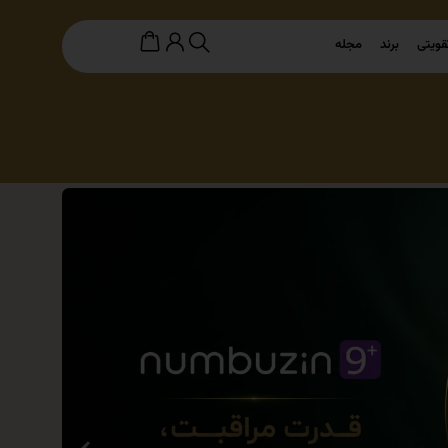
قویتی
برند
مجله