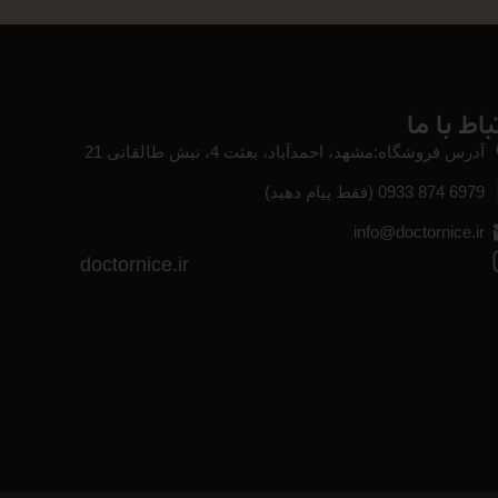
باط با ما
آدرس فروشگاه:مشهد، احمدآباد، بعثت 4، نبش طالقانی 21
6979 874 0933 (فقط پیام دهید)
info@doctornice.ir
doctornice.ir