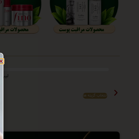
لیپ گلاس DMGM سری Explosion حا
انتخاب گزینه ها