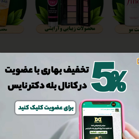
آخرین محصولات
وی ویتامین E | براق کننده و مرطوب کننده لب
975,000
تومان