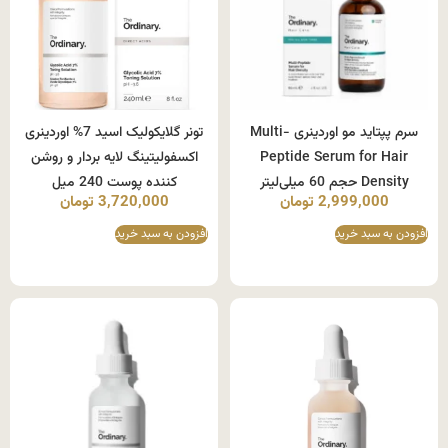
سرم پپتاید مو اوردینری Multi-
تونر گلایکولیک اسید 7% اوردینری
Peptide Serum for Hair
اکسفولیتینگ لایه بردار و روشن
Density حجم 60 میلی‌لیتر
کننده پوست 240 میل
2,999,000
تومان
3,720,000
تومان
افزودن به سبد خرید
افزودن به سبد خرید