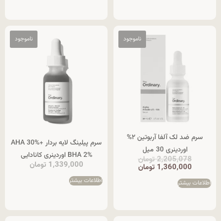
سرم ضد لک آلفا آربوتین ۲%
سرم پیلینگ لایه بردار AHA 30%+
اوردینری 30 میل
BHA 2% اوردینری کانادایی
2,205,078
تومان
1,339,000
تومان
1,360,000
تومان
اطلاعات بیشتر
اطلاعات بیشتر