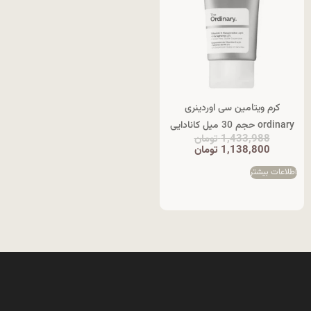
کرم ویتامین سی اوردینری
ordinary حجم 30 میل کانادایی
1,433,988
تومان
1,138,800
تومان
اطلاعات بیشتر