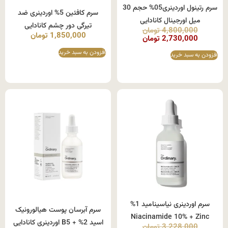
سرم رتینول اوردینری05% حجم 30
سرم کافئین 5% اوردینری ضد
میل اورجینال کانادایی
تیرگی دور چشم کانادایی
4,800,000
تومان
1,850,000
تومان
2,730,000
تومان
افزودن به سبد خرید
افزودن به سبد خرید
سرم اوردینری نیاسینامید 1%
سرم آبرسان پوست هیالورونیک
Niacinamide 10% + Zinc
اسید 2% + B5 اوردینری کانادایی
3,228,000
تومان