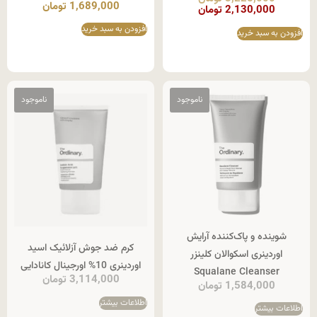
1,689,000
تومان
2,130,000
تومان
افزودن به سبد خرید
افزودن به سبد خرید
شوینده و پاک‌کننده آرایش
کرم ضد جوش آزلائيک اسید
اوردینری اسکوالان کلینزر
اوردینری 10% اورجینال کانادایی
Squalane Cleanser
3,114,000
تومان
1,584,000
تومان
اطلاعات بیشتر
اطلاعات بیشتر