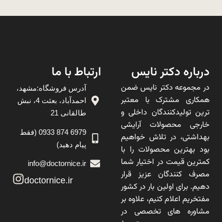
درباره دکتر نایس
ارتباط با ما
در مجموعه دکتر نایس ضمن
آدرس فروشگاه:مشهد،
همکاری مشترک با معتبر
احمدآباد، بعثت 4، نبش
ترین تولیدکنندگان داخلی و
طالقانی 21
خارجی محصولات آرایشی
6979 874 0933 (فقط
بهداشتی، در تلاش خواهیم
پیام دهید)
بود بهترین محصولات را با
کمترین قیمت در اختیار شما
info@doctornice.ir
مصرف کنندگان عزیز قرار
doctornice.ir
دهیم. برای اولین بار در کشور
مفتخریم اعلام کنیم، علاوه بر
مشاوره های تخصصی در