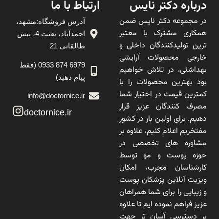
درباره دکتر نایس
ارتباط با ما
در مجموعه دکتر نایس ضمن
آدرس فروشگاه:مشهد،
همکاری مشترک با معتبر
احمدآباد، بعثت 4، نبش
ترین تولیدکنندگان داخلی و
طالقانی 21
خارجی محصولات آرایشی
6979 874 0933 (فقط
بهداشتی، در تلاش خواهیم
پیام دهید)
بود بهترین محصولات را با
کمترین قیمت در اختیار شما
info@doctornice.ir
مصرف کنندگان عزیز قرار
doctornice.ir
دهیم. برای اولین بار در کشور
مفتخریم اعلام کنیم، علاوه بر
مشاوره های تخصصی در
حوزه پوست و مو توسط
کارشناسان مجرب، امکان
ویزیت آنلاین پزشکان پوست
و زیبایی را برای شما همراهان
عزیز فراهم نموده ایم تا علاوه
بر دسترسی آسان تر جهت