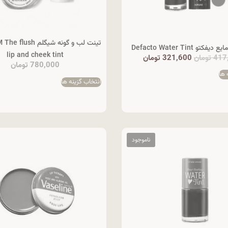
تینت لب و گونه شیگلم 
تو Defacto Water Tint
lip and cheek tint
417
تومان
321,600
تومان
780,000
تومان
 ها
انتخاب گزینه ها