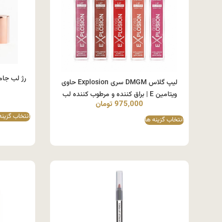
لیپ گلاس DMGM سری Explosion حاوی
ویتامین E | براق کننده و مرطوب کننده لب
975,000
تومان
انتخاب گزینه
انتخاب گزینه ها