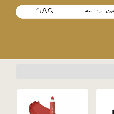
قویتی
برند
مجله