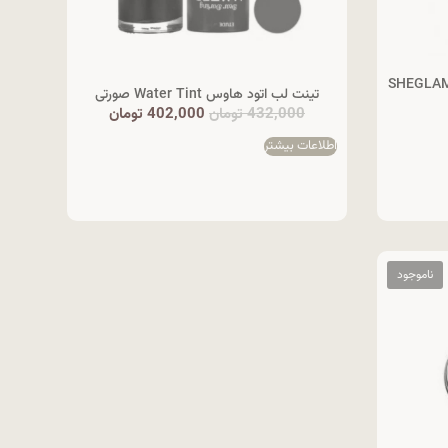
SHEGLAM The flush
تینت لب اتود هاوس Water Tint صورتی
432,000
تومان
402,000
تومان
اطلاعات بیشتر