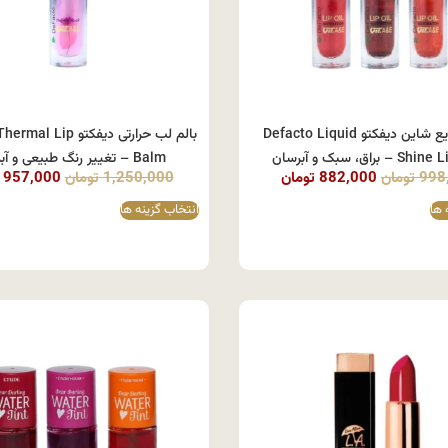
رژ لب مایع شاین دیفکتو Defacto Liquid
بالم لب حرارتی دیفکتو p
– براق، سبک و آبرسان
Balm – تغییر رنگ طبیعی و آبرسان
998
تومان
882,000
تومان
1,250,000
تومان
957,000
 ها
انتخاب گزینه ها