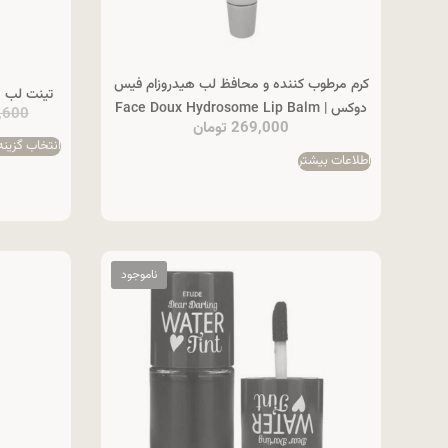
کرم مرطوب کننده و محافظ لب هیدروزام فیس
تینت لب مایع دیفک
دوکس | Face Doux Hydrosome Lip Balm
,600
269,000
تومان
انتخاب گزینه
اطلاعات بیشتر