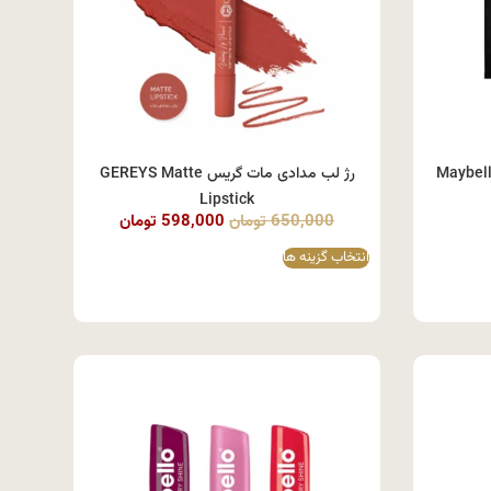
یبلین Maybelline Lip
رژ لب مدادی مات گریس GEREYS Matte
Lipstick
650,000
تومان
598,000
تومان
انتخاب گزینه ها