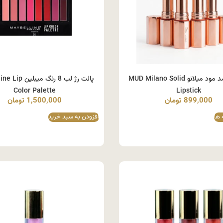
رژ لب جامد مود میلانو MUD Milano Solid
پالت رژ لب 8 رنگ م
Color Palette
Lipstick
899,000
تومان
1,500,000
تومان
 ها
افزودن به سبد خرید