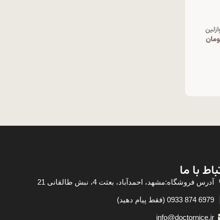
ازلین
ومان
باط با ما
آدرس فروشگاه:مشهد، احمدآباد، بعثت 4، نبش طالقانی 21
6979 874 0933 (فقط پیام دهید)
info@doctornice.ir