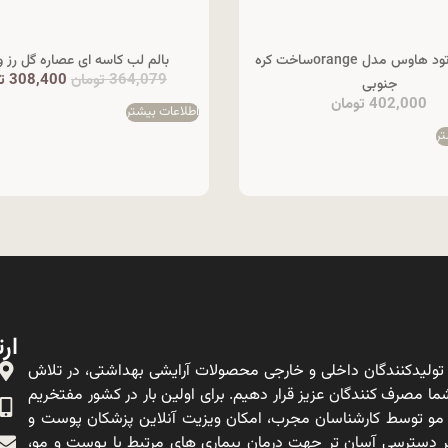
تینت لب اتود هاوس مدل orangeساخت کره
بالم لب کاسه ای عصاره گل رز و
364,079
تومان
308,400
ت
جنوبی
402,000
تومان
اطلاعات بیشتر
تر
ارت
ولیدکنندگان داخلی و خارجی محصولات آرایشی بهداشتی، در تلاش
ا مصرف کنندگان عزیز قرار دهیم. برای اولین بار در کشور مفتخریم
 مو توسط کارشناسان مجرب، امکان ویزیت آنلاین پزشکان پوست و
ه بر دسترسی آسان تر جهت درمان بیماری های مرتبط با پوست و مو،