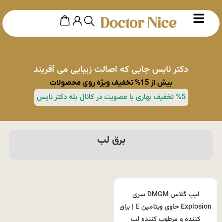
دکتر نایس جایی که اصالت زیبایی می آفریند
بیش از 15% تخفیف ویژه روی محصولات
%5 تخفیف بهاری با عضویت در کانال بله دکتر نایس
برق لب
لیپ گلاس DMGM سری
Explosion حاوی ویتامین E | براق
کننده و مرطوب کننده لب