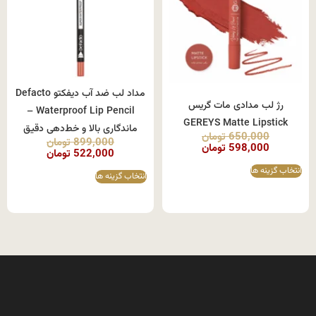
مداد لب ضد آب دیفکتو Defacto
رژ لب مدادی مات گریس
Waterproof Lip Pencil –
GEREYS Matte Lipstick
ماندگاری بالا و خط‌دهی دقیق
650,000
تومان
899,000
تومان
598,000
تومان
522,000
تومان
انتخاب گزینه ها
انتخاب گزینه ها