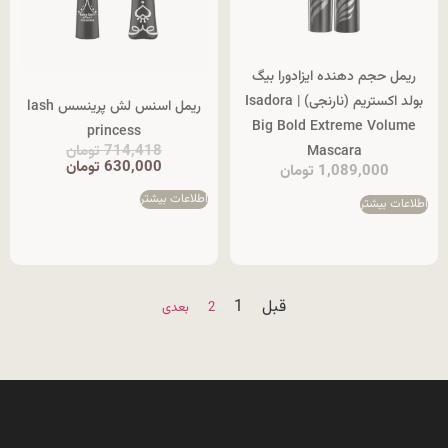
ریمل حجم دهنده ایزادورا بیگ
بولد اکستریم (نارنجی) | Isadora
ریمل اسنس لش پرینسس lash
Big Bold Extreme Volume
princess
714,418
تومان
Mascara
630,000
تومان
1,089,000
تومان
اطلاعات بیشتر
اطلاعات بیشتر
قبل
1
2
بعدی