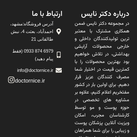
درباره دکتر نایس
ارتباط با ما
در مجموعه دکتر نایس ضمن
آدرس فروشگاه:مشهد،
همکاری مشترک با معتبر
احمدآباد، بعثت 4، نبش
ترین تولیدکنندگان داخلی و
طالقانی 21
خارجی محصولات آرایشی
6979 874 0933 (فقط
بهداشتی، در تلاش خواهیم
پیام دهید)
بود بهترین محصولات را با
کمترین قیمت در اختیار شما
info@doctornice.ir
مصرف کنندگان عزیز قرار
doctornice.ir
دهیم. برای اولین بار در کشور
مفتخریم اعلام کنیم، علاوه بر
مشاوره های تخصصی در
حوزه پوست و مو توسط
کارشناسان مجرب، امکان
ویزیت آنلاین پزشکان پوست
و زیبایی را برای شما همراهان