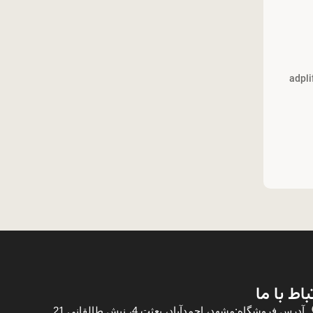
باط با ما
آدرس فروشگاه:مشهد، احمدآباد، بعثت 4، نبش طالقانی 21