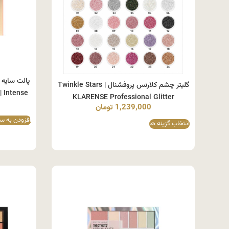
گلیتر چشم کلارنس پروفشنال Twinkle Stars |
Intense | تنوع بی‌نظیر رنگ‌های مات و شاین
KLARENSE Professional Glitter
1,239,000
تومان
افزودن به س
انتخاب گزینه ها