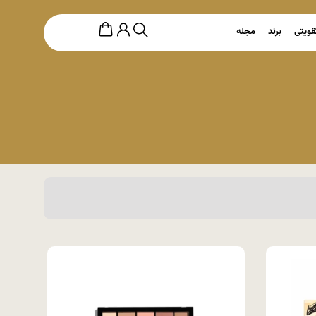
قویتی
برند
مجله