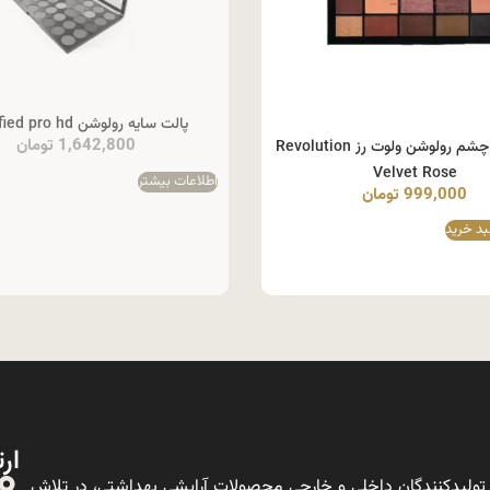
پالت سایه رولوشن adplified pro hd
1,642,800
تومان
پالت سایه چشم رولوشن ولوت رز Revolution
Velvet Rose
اطلاعات بیشتر
999,000
تومان
بد خرید
ارت
ولیدکنندگان داخلی و خارجی محصولات آرایشی بهداشتی، در تلاش