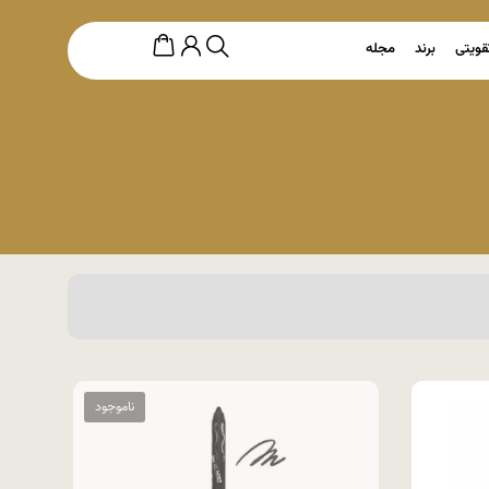
قویتی
برند
مجله