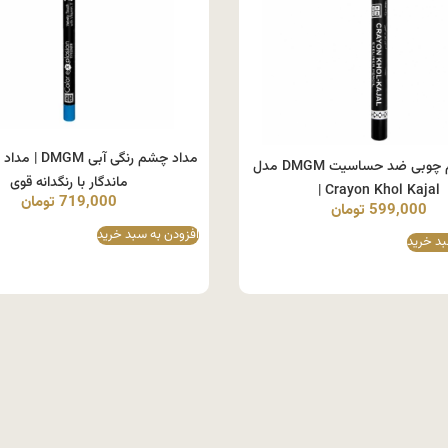
مداد چشم رنگی آب
مداد چشم چوبی ضد حساسیت DMGM مدل
ماندگار با رنگدانه قوی
Crayon Khol Kajal |
719,000
تومان
599,000
تومان
افزودن به سبد خرید
بد خرید