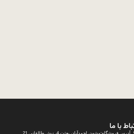
باط با ما
آدرس فروشگاه:مشهد، احمدآباد، بعثت 4، نبش طالقانی 21