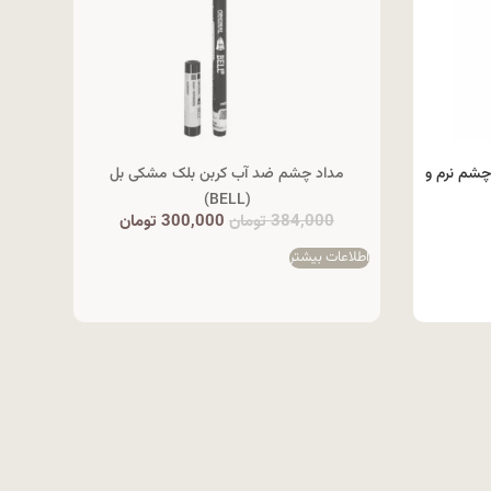
ی DMGM | مداد چشم نرم و
مداد چشم ضد آب کربن بلک مشکی بل
(BELL)
384,000
تومان
300,000
تومان
اطلاعات بیشتر