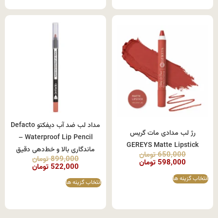
مداد لب ضد آب دیفکتو Defacto
رژ لب مدادی مات گریس
Waterproof Lip Pencil –
GEREYS Matte Lipstick
ماندگاری بالا و خط‌دهی دقیق
650,000
تومان
899,000
تومان
598,000
تومان
522,000
تومان
انتخاب گزینه ها
انتخاب گزینه ها