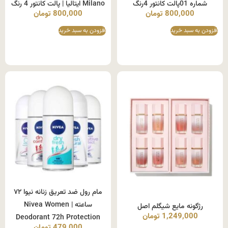
شماره 01پالت کانتور 4رنگ
Milano ایتالیا | پالت کانتور 4 رنگ
800,000
تومان
800,000
تومان
افزودن به سبد خرید
افزودن به سبد خرید
مام رول ضد تعریق زنانه نیوا ۷۲
ساعته | Nivea Women
رژگونه مایع شیگلم اصل
1,249,000
تومان
Deodorant 72h Protection
479,000
تومان