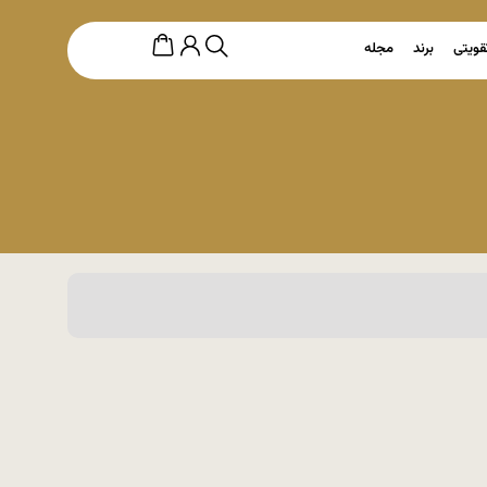
قویتی
برند
مجله