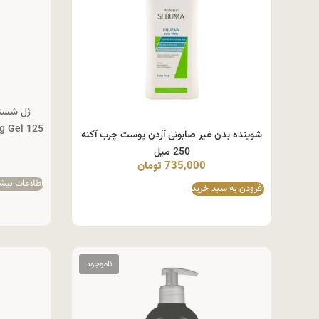
g Gel 125
شوینده بدن غیر صابونی آردن پوست چرب آکنه
250 میل
735,000
تومان
اطلاعات بیش
افزودن به سبد خرید