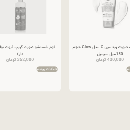
ژل شستشو صورت ویتامین C مدل Glow حجم
فوم شستشو صورت گریپ فروت نوآک
150میل سیمپل
دار)
430,000
تومان
352,000
تومان
تر
اطلاعات بیشتر