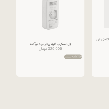
نه(براش
ژل اسکراب لایه بردار برند نوآکنه
320,000
تومان
اطلاعات بیشتر