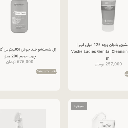
ژل شستشوی بانوان وچه 125 میلی لیتر |
ژل شستشو ضد جوش اکالیپتوس گار
Voche Ladies Genital Cleansin
چرب حجم 200 میل
ml
675,000
تومان
257,000
تومان
اطلاعات بیشتر
تر