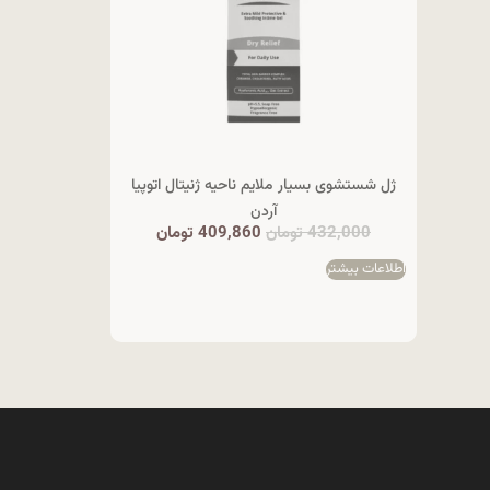
ژل شستشوی بسیار ملایم ناحیه ژنیتال اتوپیا
آردن
432,000
تومان
409,860
تومان
اطلاعات بیشتر