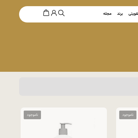
قویتی
برند
مجله