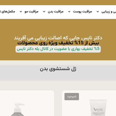
ی و زیبایی
مراقبت پوست
مراقبت بدن
مراقبت مو
مکمل‌های ت
دکتر نایس جایی که اصالت زیبایی می آفریند
بیش از 15% تخفیف ویژه روی محصولات
%5 تخفیف بهاری با عضویت در کانال بله دکتر نایس
ژل شستشوی بدن