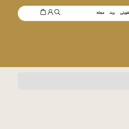
قویتی
برند
مجله