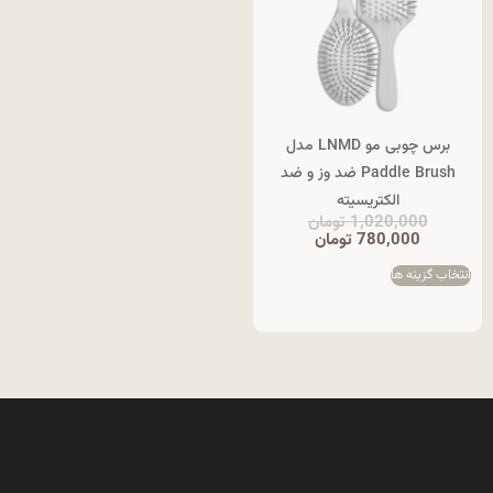
برس چوبی مو LNMD مدل
Paddle Brush ضد وز و ضد
الکتریسیته
1,020,000
تومان
780,000
تومان
انتخاب گزینه ها