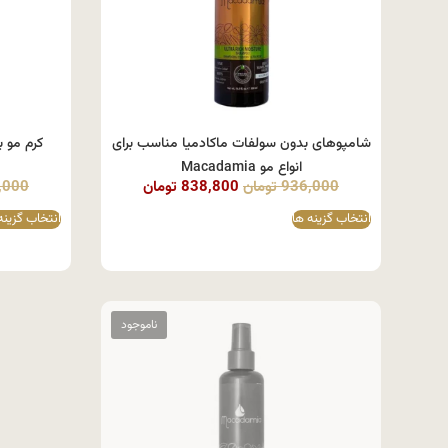
شامپوهای بدون سولفات ماکادمیا مناسب برای
كرم مو ب
انواع مو Macadamia
936,000
تومان
838,800
تومان
,000
انتخاب گزینه ها
انتخاب گزینه