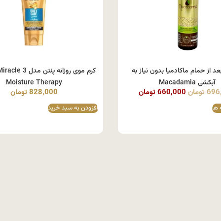
عد از حمام ماکادمیا بدون نیاز به
کرم موی روزانه پنت
آبکشی Macadamia
Moisture Therapy
696
تومان
660,000
تومان
828,000
تومان
 ها
افزودن به سبد خرید