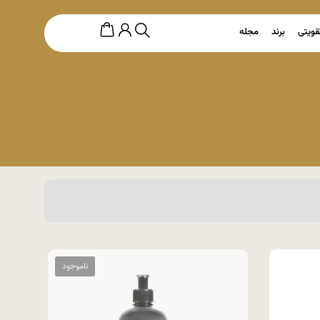
قویتی
برند
مجله