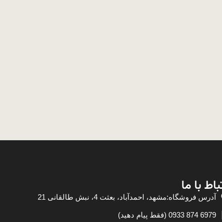
باط با ما
آدرس فروشگاه:مشهد، احمدآباد، بعثت 4، نبش طالقانی 21
6979 874 0933 (فقط پیام دهید)