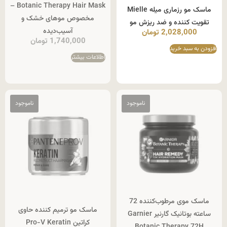
Botanic Therapy Hair Mask –
ماسک مو رزماری میله Mielle
مخصوص موهای خشک و
تقویت کننده و ضد ریزش مو
آسیب‌دیده
2,028,000
تومان
1,740,000
تومان
افزودن به سبد خرید
اطلاعات بیشتر
ماسک موی مرطوب‌کننده 72
ماسک مو ترمیم کننده حاوی
ساعته بوتانیک گارنیر Garnier
کراتین Pro-V Keratin
Botanic Therapy 72H