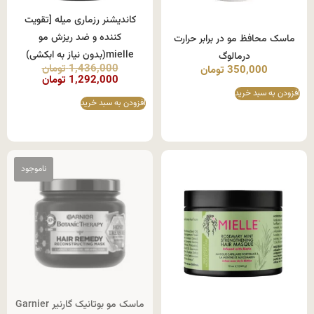
کاندیشنر رزماری میله [تقویت
کننده و ضد ریزش مو
ماسک محافظ مو در برابر حرارت
mielle(بدون نیاز به ابکشی)
درمالوگ
1,436,000
تومان
350,000
تومان
1,292,000
تومان
افزودن به سبد خرید
افزودن به سبد خرید
ماسک مو بوتانیک گارنیر Garnier