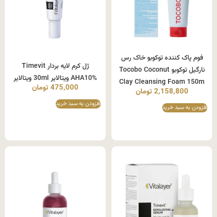
فوم پاک کننده توکوبو خاک رس
ژل کرم لایه بردار Timevit
نارگیل توکوبو Tocobo Coconut
AHA10% ویتالایر 30ml ویتالایر
Clay Cleansing Foam 150m
475,000
تومان
2,158,800
تومان
افزودن به سبد خرید
افزودن به سبد خرید