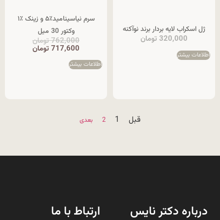
سرم نیاسینامید٪۵ و زینک ٪١
ژل اسکراب لایه بردار برند نوآکنه
وکتور 30 میل
320,000
تومان
762,000
تومان
717,600
تومان
اطلاعات بیشتر
اطلاعات بیشتر
قبل
1
2
بعدی
درباره دکتر نایس
ارتباط با ما