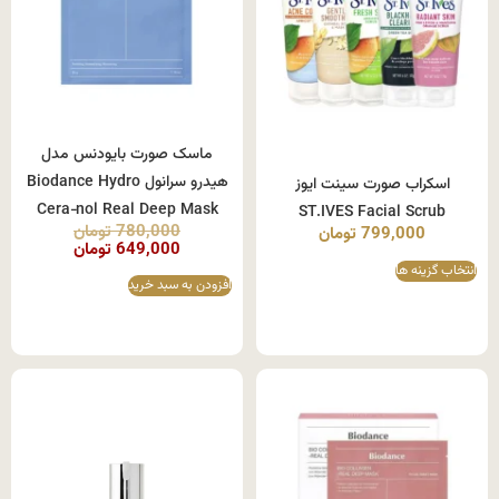
ماسک صورت بایودنس مدل
هیدرو سرانول Biodance Hydro
اسکراب صورت سینت ایوز
Cera‑nol Real Deep Mask
ST.IVES Facial Scrub
780,000
تومان
799,000
تومان
649,000
تومان
انتخاب گزینه ها
افزودن به سبد خرید