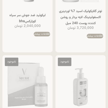
تونر گلایکولیک اسید 7% اوردینری
لیکوئید ضد جوش سر سیاه
اکسفولیتینگ لایه بردار و روشن
کوزارکسbha
کننده پوست 240 میل
2,040,000
تومان
3,720,000
تومان
اطلاعات بیشتر
اطلاعات بیشتر