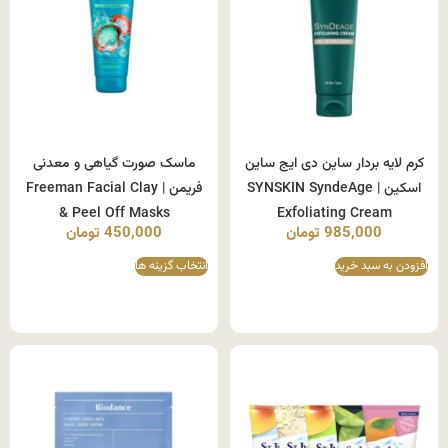
کرم لایه بردار ساین دی ایج ساین
ماسک صورت گیاهی و معدنی
اسکین | SYNSKIN SyndeAge
فریمن | Freeman Facial Clay
& Peel Off Masks
Exfoliating Cream
985,000
تومان
450,000
تومان
افزودن به سبد خرید
انتخاب گزینه ها