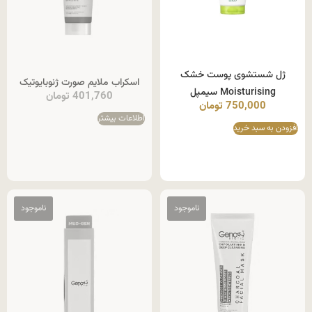
ژل شستشوی پوست خشک
اسکراب ملایم صورت ژنوبایوتیک
Moisturising سیمپل
401,760
تومان
750,000
تومان
اطلاعات بیشتر
افزودن به سبد خرید