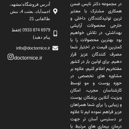
در مجموعه دکتر نایس ضمن
آدرس فروشگاه:مشهد،
همکاری مشترک با معتبر
احمدآباد، بعثت 4، نبش
ترین تولیدکنندگان داخلی و
طالقانی 21
خارجی محصولات آرایشی
6979 874 0933 (فقط
بهداشتی، در تلاش خواهیم
پیام دهید)
بود بهترین محصولات را با
کمترین قیمت در اختیار شما
info@doctornice.ir
مصرف کنندگان عزیز قرار
doctornice.ir
دهیم. برای اولین بار در کشور
مفتخریم اعلام کنیم، علاوه بر
مشاوره های تخصصی در
حوزه پوست و مو توسط
کارشناسان مجرب، امکان
ویزیت آنلاین پزشکان پوست
و زیبایی را برای شما همراهان
عزیز فراهم نموده ایم تا علاوه
بر دسترسی آسان تر جهت
درمان بیماری های مرتبط با