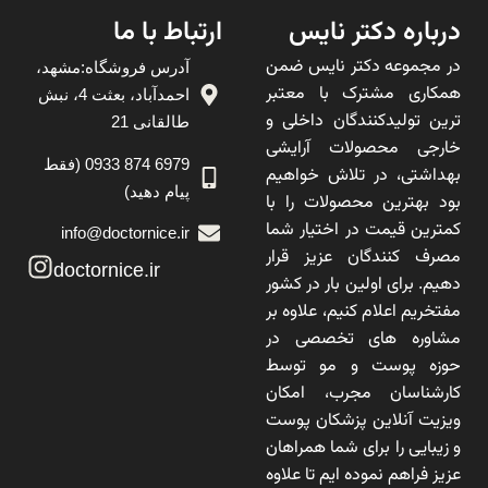
درباره دکتر نایس
ارتباط با ما
در مجموعه دکتر نایس ضمن
آدرس فروشگاه:مشهد،
همکاری مشترک با معتبر
احمدآباد، بعثت 4، نبش
ترین تولیدکنندگان داخلی و
طالقانی 21
خارجی محصولات آرایشی
6979 874 0933 (فقط
بهداشتی، در تلاش خواهیم
پیام دهید)
بود بهترین محصولات را با
کمترین قیمت در اختیار شما
info@doctornice.ir
مصرف کنندگان عزیز قرار
doctornice.ir
دهیم. برای اولین بار در کشور
مفتخریم اعلام کنیم، علاوه بر
مشاوره های تخصصی در
حوزه پوست و مو توسط
کارشناسان مجرب، امکان
ویزیت آنلاین پزشکان پوست
و زیبایی را برای شما همراهان
عزیز فراهم نموده ایم تا علاوه