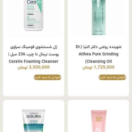
شوینده روغنی دکتر التیا (Dr.
ژل شستشوی فومینگ سراوی
Althea Pure Grinding
پوست نرمال تا چرب 236 میل |
CeraVe Foaming Cleanser
Cleansing Oil)
1,729,000
تومان
3,500,000
تومان
افزودن به سبد خرید
افزودن به سبد خرید