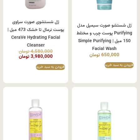
ژل شستشوی صورت سراوی
ژل شستشو صورت سیمپل مدل
پوست نرمال تا خشک 473 میل |
Purifying پوست چرب و مختلط
CeraVe Hydrating Facial
150 میل | Simple Purifying
Cleanser
Facial Wash
4,580,000
تومان
650,000
تومان
3,980,000
تومان
افزودن به سبد خرید
افزودن به سبد خرید