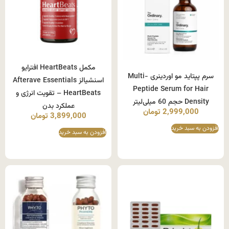
مکمل HeartBeats افترایو
سرم پپتاید مو اوردینری Multi-
اسنشیالز Afterave Essentials
Peptide Serum for Hair
HeartBeats – تقویت انرژی و
Density حجم 60 میلی‌لیتر
عملکرد بدن
2,999,000
تومان
3,899,000
تومان
افزودن به سبد خرید
افزودن به سبد خرید