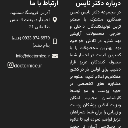
درباره دکتر نایس
ارتباط با ما
در مجموعه دکتر نایس ضمن
آدرس فروشگاه:مشهد،
همکاری مشترک با معتبر
احمدآباد، بعثت 4، نبش
ترین تولیدکنندگان داخلی و
طالقانی 21
خارجی محصولات آرایشی
6979 874 0933 (فقط
بهداشتی، در تلاش خواهیم
پیام دهید)
بود بهترین محصولات را با
کمترین قیمت در اختیار شما
info@doctornice.ir
مصرف کنندگان عزیز قرار
doctornice.ir
دهیم. برای اولین بار در کشور
مفتخریم اعلام کنیم، علاوه بر
مشاوره های تخصصی در
حوزه پوست و مو توسط
کارشناسان مجرب، امکان
ویزیت آنلاین پزشکان پوست
و زیبایی را برای شما همراهان
عزیز فراهم نموده ایم تا علاوه
بر دسترسی آسان تر جهت