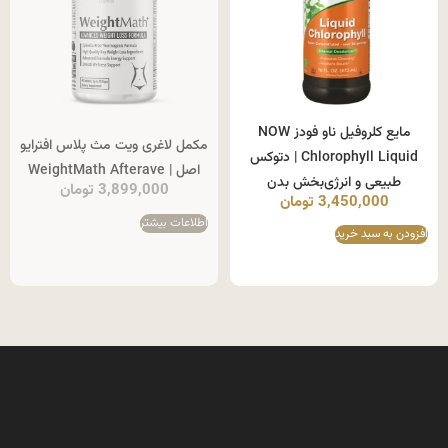
مایع کلروفیل ناو فودز NOW
مکمل لاغری ویت مث پلاس افترایو
Chlorophyll Liquid | دتوکس
اصل | WeightMath Afterave
طبیعی و انرژی‌بخش بدن
3,899,000
تومان
3,450,000
تومان
اطلاعات بیشتر
افزودن به سبد خرید