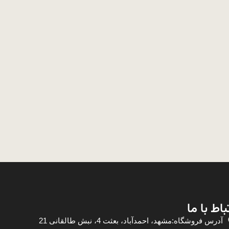
باط با ما
آدرس فروشگاه:مشهد، احمدآباد، بعثت 4، نبش طالقانی 21