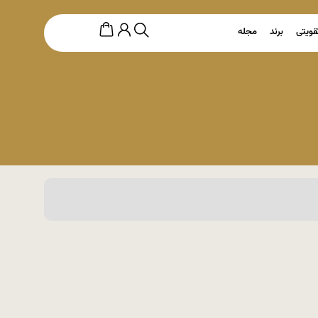
قویتی
برند
مجله