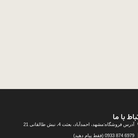
باط با ما
آدرس فروشگاه:مشهد، احمدآباد، بعثت 4، نبش طالقانی 21
6979 874 0933 (فقط پیام دهید)