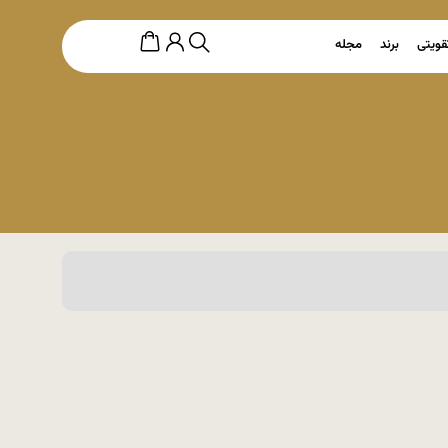
قویتی
برند
مجله