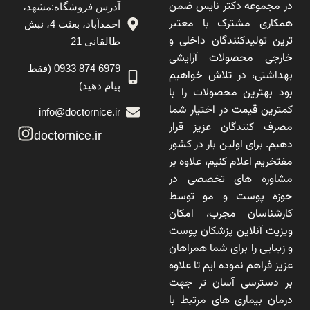
در مجموعه دکتر نایس ضمن
آدرس فروشگاه:مشهد،
همکاری مشترک با معتبر
احمدآباد، بعثت 4، نبش
ترین تولیدکنندگان داخلی و
طالقانی 21
خارجی محصولات آرایشی
6979 874 0933 (فقط
بهداشتی، در تلاش خواهیم
پیام دهید)
بود بهترین محصولات را با
کمترین قیمت در اختیار شما
info@doctornice.ir
مصرف کنندگان عزیز قرار
doctornice.ir
دهیم. برای اولین بار در کشور
مفتخریم اعلام کنیم، علاوه بر
مشاوره های تخصصی در
حوزه پوست و مو توسط
کارشناسان مجرب، امکان
ویزیت آنلاین پزشکان پوست
و زیبایی را برای شما همراهان
عزیز فراهم نموده ایم تا علاوه
بر دسترسی آسان تر جهت
درمان بیماری های مرتبط با