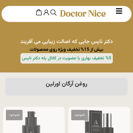
دکتر نایس جایی که اصالت زیبایی می آفریند
بیش از 15% تخفیف ویژه روی محصولات
%5 تخفیف بهاری با عضویت در کانال بله دکتر نایس
روغن آرگان اورلین