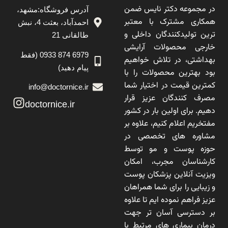
در مجموعه دکتر نایس ضمن
آدرس فروشگاه:مشهد،
همکاری مشترک با معتبر
احمدآباد، بعثت 4، نبش
ترین تولیدکنندگان داخلی و
طالقانی 21
خارجی محصولات آرایشی
6979 874 0933 (فقط
بهداشتی، در تلاش خواهیم
پیام دهید)
بود بهترین محصولات را با
کمترین قیمت در اختیار شما
info@doctornice.ir
مصرف کنندگان عزیز قرار
doctornice.ir
دهیم. برای اولین بار در کشور
مفتخریم اعلام کنیم، علاوه بر
مشاوره های تخصصی در
حوزه پوست و مو توسط
کارشناسان مجرب، امکان
ویزیت آنلاین پزشکان پوست
و زیبایی را برای شما همراهان
عزیز فراهم نموده ایم تا علاوه
بر دسترسی آسان تر جهت
درمان بیماری های مرتبط با