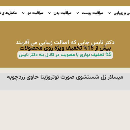
ی و زیبایی
مراقبت پوست
مراقبت بدن
مراقبت مو
مکمل‌های ت
دکتر نایس جایی که اصالت زیبایی می آفریند
بیش از 15% تخفیف ویژه روی محصولات
%5 تخفیف بهاری با عضویت در کانال بله دکتر نایس
میسلار ژل شستشوی صورت نوتروژینا حاوی زردچوبه