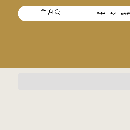
قویتی
برند
مجله