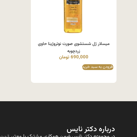
میسلار ژل شستشوی صورت نوتروژینا حاوی
زردچوبه
690,000
تومان
افزودن به سبد خرید
درباره دکتر نایس
در مجموعه دکتر نایس ضمن همکاری مشترک با معتبر ترین ت