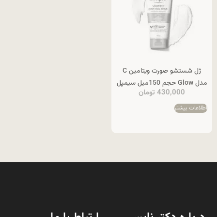
ژل شستشو صورت ویتامین C
مدل Glow حجم 150میل سیمپل
430,000
تومان
اطلاعات بیشتر