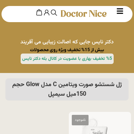
دکتر نایس جایی که اصالت زیبایی می آفریند
بیش از 15% تخفیف ویژه روی محصولات
%5 تخفیف بهاری با عضویت در کانال بله دکتر نایس
ژل شستشو صورت ویتامین C مدل Glow حجم
150میل سیمپل