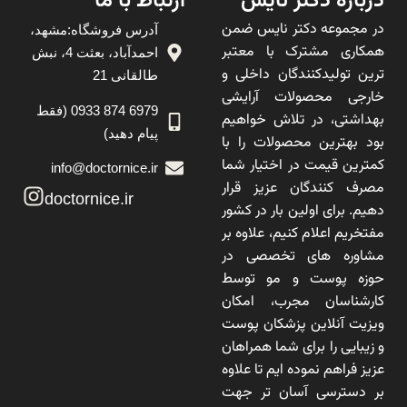
درباره دکتر نایس
ارتباط با ما
در مجموعه دکتر نایس ضمن
آدرس فروشگاه:مشهد،
همکاری مشترک با معتبر
احمدآباد، بعثت 4، نبش
ترین تولیدکنندگان داخلی و
طالقانی 21
خارجی محصولات آرایشی
6979 874 0933 (فقط
بهداشتی، در تلاش خواهیم
پیام دهید)
بود بهترین محصولات را با
کمترین قیمت در اختیار شما
info@doctornice.ir
مصرف کنندگان عزیز قرار
doctornice.ir
دهیم. برای اولین بار در کشور
مفتخریم اعلام کنیم، علاوه بر
مشاوره های تخصصی در
حوزه پوست و مو توسط
کارشناسان مجرب، امکان
ویزیت آنلاین پزشکان پوست
و زیبایی را برای شما همراهان
عزیز فراهم نموده ایم تا علاوه
بر دسترسی آسان تر جهت