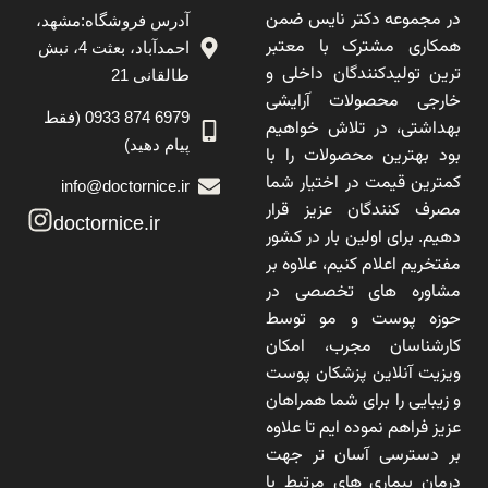
در مجموعه دکتر نایس ضمن
آدرس فروشگاه:مشهد،
همکاری مشترک با معتبر
احمدآباد، بعثت 4، نبش
ترین تولیدکنندگان داخلی و
طالقانی 21
خارجی محصولات آرایشی
6979 874 0933 (فقط
بهداشتی، در تلاش خواهیم
پیام دهید)
بود بهترین محصولات را با
کمترین قیمت در اختیار شما
info@doctornice.ir
مصرف کنندگان عزیز قرار
doctornice.ir
دهیم. برای اولین بار در کشور
مفتخریم اعلام کنیم، علاوه بر
مشاوره های تخصصی در
حوزه پوست و مو توسط
کارشناسان مجرب، امکان
ویزیت آنلاین پزشکان پوست
و زیبایی را برای شما همراهان
عزیز فراهم نموده ایم تا علاوه
بر دسترسی آسان تر جهت
درمان بیماری های مرتبط با