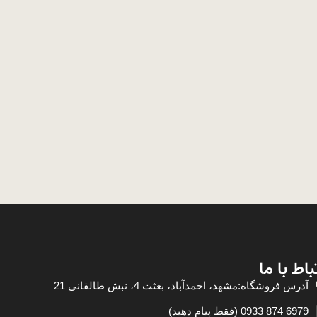
باط با ما
آدرس فروشگاه:مشهد، احمدآباد، بعثت 4، نبش طالقانی 21
6979 874 0933 (فقط پیام دهید)