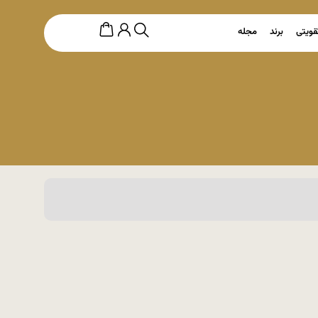
قویتی
برند
مجله