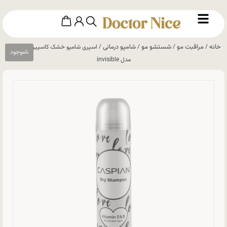
خانه
مراقبت مو
شستشو مو
شامپو درمانی
/
/
/
/ اسپری شامپو خشک کاسپین Caspian
مدل invisible