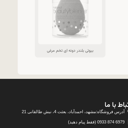
بیوتی بلندر دونه ای تخم مرغی
باط با ما
آدرس فروشگاه:مشهد، احمدآباد، بعثت 4، نبش طالقانی 21
6979 874 0933 (فقط پیام دهید)