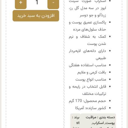
اسکراب صورت سینت
+
-
ایوز در سه مدل گل رز،
زردآلو و جو دوسر
افزودن به سبد خرید
پاکسازی عمیق پوست و
حذف سلول‌های مرده
کمک به شفاف و نرم
شدن پوست
دارای دانه‌های لایه‌بردار
طبیعی
مناسب استفاده هفتگی
بافت کرمی و ملایم
مناسب انواع پوست
قابل انتخاب در رایحه و
ترکیبات مختلف
حجم محصول: 170 گرم
کشور سازنده: آمریکا
دسته بندی :
مراقبت
برند :
پوست
,
اسکراب
,
st