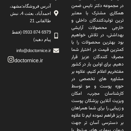
در مجموعه دکتر نایس ضمن
آدرس فروشگاه:مشهد،
همکاری مشترک با معتبر
احمدآباد، بعثت 4، نبش
ترین تولیدکنندگان داخلی و
طالقانی 21
خارجی محصولات آرایشی
6979 874 0933 (فقط
بهداشتی، در تلاش خواهیم
پیام دهید)
بود بهترین محصولات را با
کمترین قیمت در اختیار شما
info@doctornice.ir
مصرف کنندگان عزیز قرار
doctornice.ir
دهیم. برای اولین بار در کشور
مفتخریم اعلام کنیم، علاوه بر
مشاوره های تخصصی در
حوزه پوست و مو توسط
کارشناسان مجرب، امکان
ویزیت آنلاین پزشکان پوست
و زیبایی را برای شما همراهان
عزیز فراهم نموده ایم تا علاوه
بر دسترسی آسان تر جهت
درمان بیماری های مرتبط با