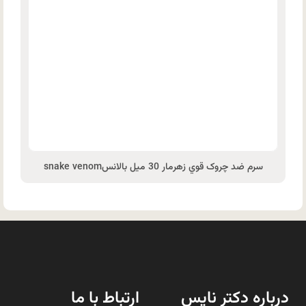
سرم ضد چروک قوي زهرمار 30 ميل بالانسsnake venom
درباره دکتر نایس
ارتباط با ما