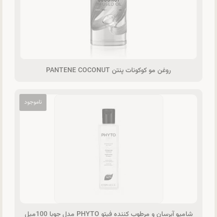
روغن مو کوکونات پنتن PANTENE COCONUT
شامپو آبرسان و مرطوب کننده فیتو PHYTO مدل جوبا 100میل