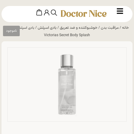
خانه
مراقبت بدن
خوشبوکننده و ضد تعریق
بادی اسپلش
/
/
/
/ بادی اسپلش ویکتوریا
Victorias Secret Body Splash