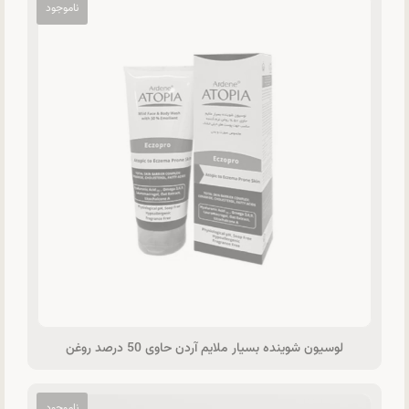
لوسيون شوينده بسيار ملايم آردن حاوی 50 درصد روغن