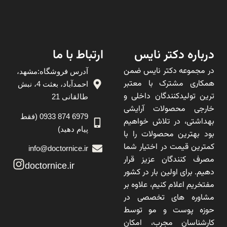
درباره دکتر نایس
ارتباط با ما
در مجموعه دکتر نایس ضمن
آدرس فروشگاه:مشهد،
همکاری مشترک با معتبر
احمدآباد، بعثت 4، نبش
ترین تولیدکنندگان داخلی و
طالقانی 21
خارجی محصولات آرایشی
6979 874 0933 (فقط
بهداشتی، در تلاش خواهیم
پیام دهید)
بود بهترین محصولات را با
کمترین قیمت در اختیار شما
info@doctornice.ir
مصرف کنندگان عزیز قرار
doctornice.ir
دهیم. برای اولین بار در کشور
مفتخریم اعلام کنیم، علاوه بر
مشاوره های تخصصی در
حوزه پوست و مو توسط
کارشناسان مجرب، امکان