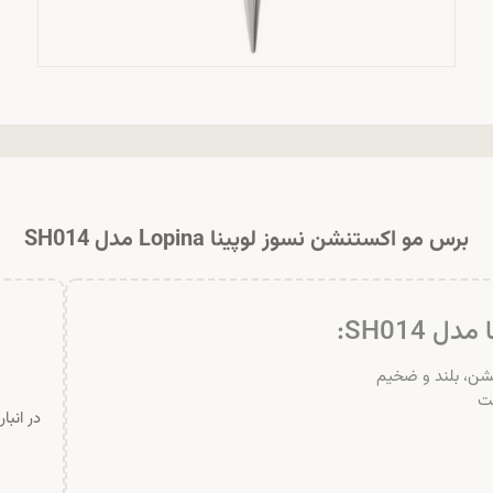
برس مو اکستنشن نسوز لوپینا Lopina مدل SH014
SH014:
نشن، بلند و ضخیم
ست
در انبا