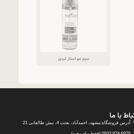
سرم مو استار لیدی
باط با ما
آدرس فروشگاه:مشهد، احمدآباد، بعثت 4، نبش طالقانی 21
6979 874 0933 (فقط پیام دهید)