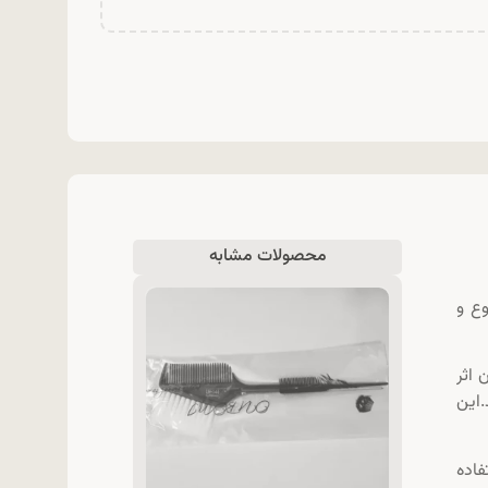
محصولات مشابه
وع و
اثر
.این
تفاده