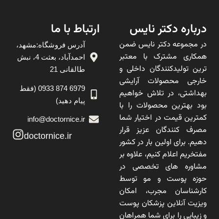
درباره دکتر نایس
ارتباط با ما
در مجموعه دکتر نایس ضمن
آدرس فروشگاه:مشهد،
همکاری مشترک با معتبر
احمدآباد، بعثت 4، نبش
ترین تولیدکنندگان داخلی و
طالقانی 21
خارجی محصولات آرایشی
6979 874 0933 (فقط
بهداشتی، در تلاش خواهیم
پیام دهید)
بود بهترین محصولات را با
کمترین قیمت در اختیار شما
info@doctornice.ir
مصرف کنندگان عزیز قرار
doctornice.ir
دهیم. برای اولین بار در کشور
مفتخریم اعلام کنیم، علاوه بر
مشاوره های تخصصی در
حوزه پوست و مو توسط
کارشناسان مجرب، امکان
ویزیت آنلاین پزشکان پوست
و زیبایی را برای شما همراهان