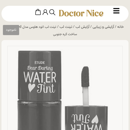
خانه
آرایشی و زیبایی
آرایش لب
تینت لب
/
/
/
/ تینت لب اتود هاوس مدل Bright red
ساخت کره جنوبی