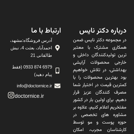
درباره دکتر نایس
ارتباط با ما
در مجموعه دکتر نایس ضمن
آدرس فروشگاه:مشهد،
همکاری مشترک با معتبر
احمدآباد، بعثت 4، نبش
ترین تولیدکنندگان داخلی و
طالقانی 21
خارجی محصولات آرایشی
6979 874 0933 (فقط
بهداشتی، در تلاش خواهیم
پیام دهید)
بود بهترین محصولات را با
کمترین قیمت در اختیار شما
info@doctornice.ir
مصرف کنندگان عزیز قرار
doctornice.ir
دهیم. برای اولین بار در کشور
مفتخریم اعلام کنیم، علاوه بر
مشاوره های تخصصی در
حوزه پوست و مو توسط
کارشناسان مجرب، امکان