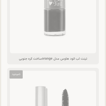
تینت لب اتود هاوس مدل orangeساخت کره جنوبی