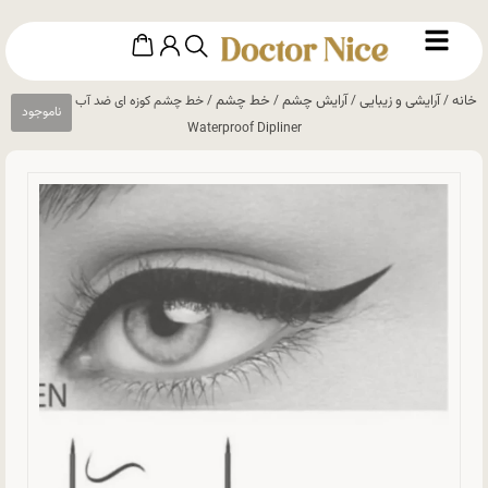
خانه
آرایشی و زیبایی
آرایش چشم
خط چشم
/
/
/
/ خط چشم کوزه ای ضد آب کاتن Katen
Waterproof Dipliner