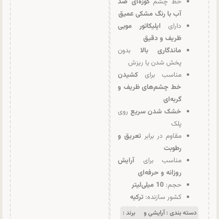
خط چشم
کوزه‌ای ضد
آب با رنگ مشکی عمیق
دارای
اپلیکاتور مویی
ظریف و دقیق
ماندگاری بالا
بدون
پخش شدن یا ریزش
مناسب برای
کشیدن
خط چشم‌های ظریف و
گربه‌ای
خشک شدن سریع
روی
پلک
مقاوم در برابر
تعریق و
رطوبت
مناسب برای
آرایش
روزانه و حرفه‌ای
حجم:
10 میلی‌لیتر
کشور سازنده:
ترکیه
دسته بندی :
آرایشی و
برند :