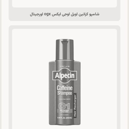
شامپو کراتین اویل اوجی ایکس ogx اورجینال