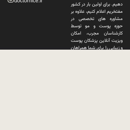
doctornice.ir
دهیم. برای اولین بار در کشور
مفتخریم اعلام کنیم، علاوه بر
مشاوره های تخصصی در
حوزه پوست و مو توسط
کارشناسان مجرب، امکان
ویزیت آنلاین پزشکان پوست
و زیبایی را برای شما همراهان
عزیز فراهم نموده ایم تا علاوه
بر دسترسی آسان تر جهت
درمان بیماری های مرتبط با
پوست و مو، شاهد انتخابی
آگاهانه توسط شما همراهان
گرامی باشیم.