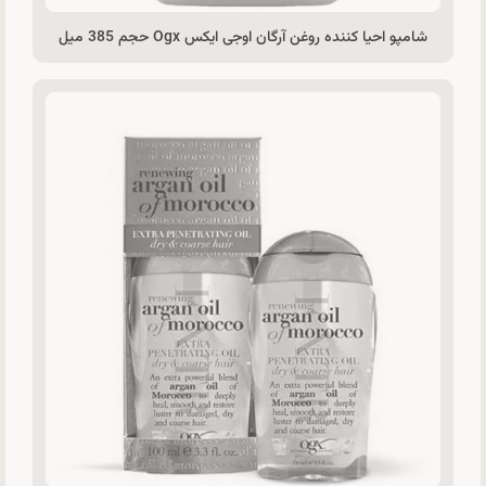
شامپو احیا کننده روغن آرگان اوجی ایکس Ogx حجم 385 میل