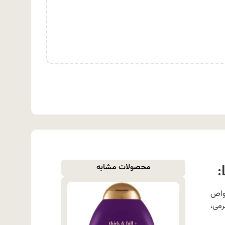
محصولات مشابه
واص
می،