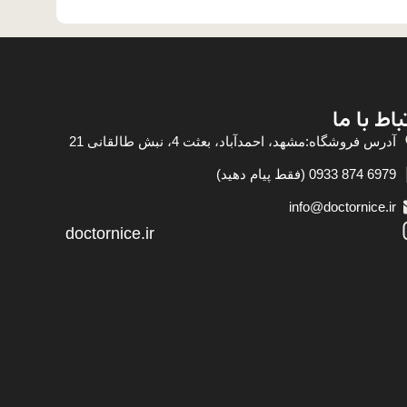
باط با ما
آدرس فروشگاه:مشهد، احمدآباد، بعثت 4، نبش طالقانی 21
6979 874 0933 (فقط پیام دهید)
info@doctornice.ir
doctornice.ir