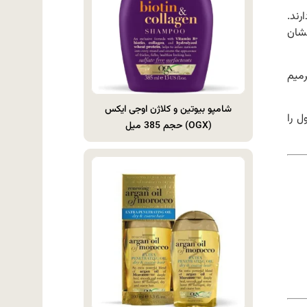
ند.
نشان
میم
شامپو بیوتین و کلاژن اوجی ایکس
 را
(OGX) حجم 385 میل