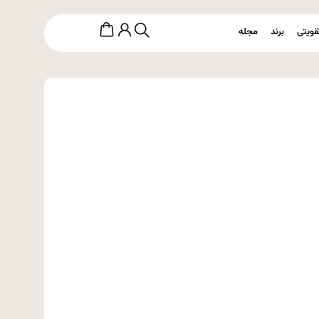
قویتی
برند
مجله