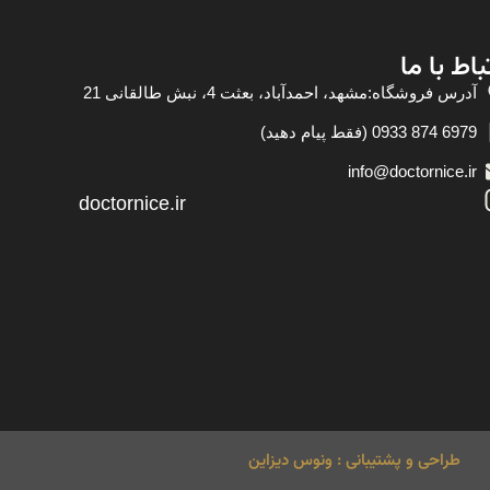
باط با ما
آدرس فروشگاه:مشهد، احمدآباد، بعثت 4، نبش طالقانی 21
6979 874 0933 (فقط پیام دهید)
info@doctornice.ir
doctornice.ir
طراحی و پشتیبانی : ونوس دیزاین