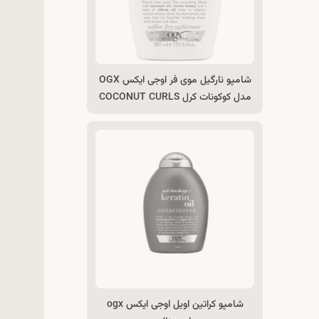
شامپو نارگیل موی فر اوجی ایکس OGX
مدل کوکونات کرل COCONUT CURLS
شامپو کراتین اویل اوجی ایکس ogx