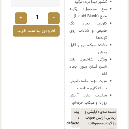
کشور مبدا برند: ترکیه
نوع محصول: رژگونه
مایع (Liquid Blush)
+
-
کاربرد: ایجاد رنگ
طبیعی و شاداب روی
افزودن به سبد خرید
گونه‌ها
بافت: سبک، نرم و قابل
پخش
ویژگی شاخص: بلِند
شدن آسان بدون ایجاد
لکه
مزیت مهم: جلوه طبیعی
با ماندگاری مناسب
مناسب برای: آرایش
روزانه و میکاپ حرفه‌ای
دسته بندی :
آرایشی و
برند
زیبایی
,
آرایش صورت
,
:
رژ گونه
,
محصولات
defacto