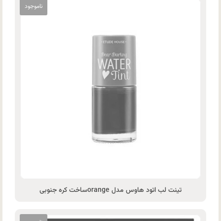
تینت لب اتود هاوس مدل orangeساخت کره جنوبی