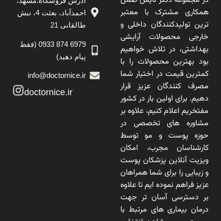
در مجموعه دکتر نایس ضمن
آدرس فروشگاه:مشهد،
همکاری مشترک با معتبر
احمدآباد، بعثت 4، نبش
ترین تولیدکنندگان داخلی و
طالقانی 21
خارجی محصولات آرایشی
6979 874 0933 (فقط
بهداشتی، در تلاش خواهیم
پیام دهید)
بود بهترین محصولات را با
کمترین قیمت در اختیار شما
info@doctornice.ir
مصرف کنندگان عزیز قرار
doctornice.ir
دهیم. برای اولین بار در کشور
مفتخریم اعلام کنیم، علاوه بر
مشاوره های تخصصی در
حوزه پوست و مو توسط
کارشناسان مجرب، امکان
ویزیت آنلاین پزشکان پوست
و زیبایی را برای شما همراهان
عزیز فراهم نموده ایم تا علاوه
بر دسترسی آسان تر جهت
درمان بیماری های مرتبط با