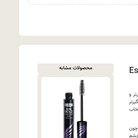
Essen
محصولات مشابه
تر و
رتر
خاب
 چون
 چشم