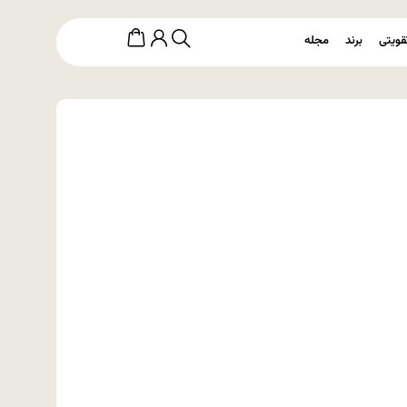
قویتی
برند
مجله