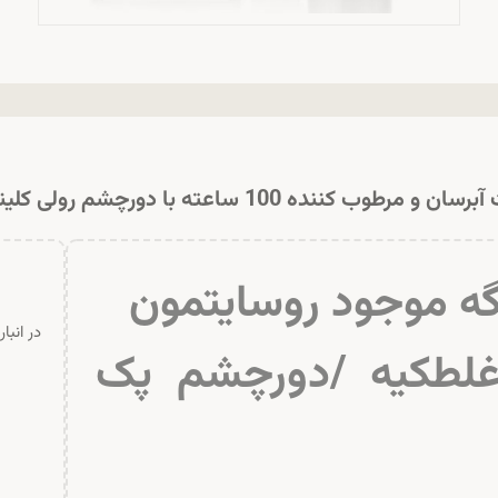
ان و مرطوب کننده 100 ساعته با دورچشم رولی کلینیک
گه موجود روسایتمون
در انبا
لطکیه /دورچشم پک