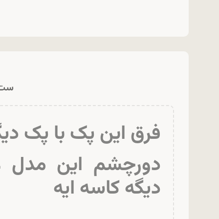
ست آبرس
فرق این پک با پک دی
دورچشم این مدل غ
دیگه کاسه ایه