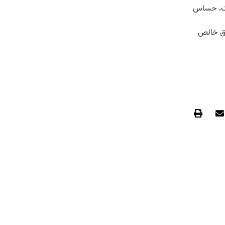
شک، حساس
وق خالص