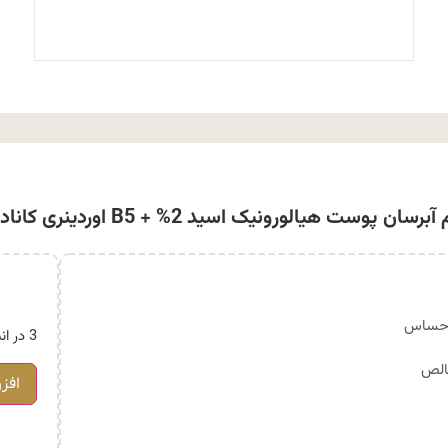
رسان پوست هیالورونیک اسید 2% + B5 اوردینری کانادایی
 حساس
3 در انبار
خالص
افز