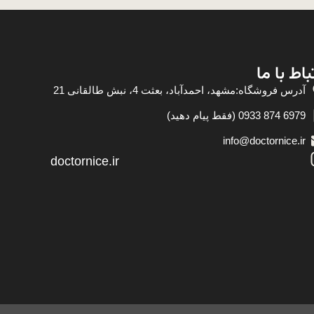
باط با ما
آدرس فروشگاه:مشهد، احمدآباد، بعثت 4، نبش طالقانی 21
6979 874 0933 (فقط پیام دهید)
info@doctornice.ir
doctornice.ir