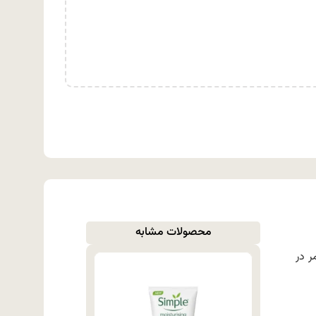
محصولات مشابه
ی H.A است. کراس پلیمر در