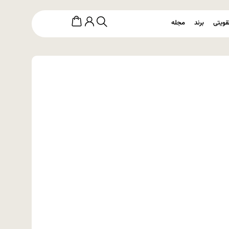
قویتی
برند
مجله