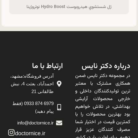
ژل شستشوي هیدروبوست Hydro Boost نوتروژینا
درباره دکتر نایس
ارتباط با ما
در مجموعه دکتر نایس ضمن
آدرس فروشگاه:مشهد،
همکاری مشترک با معتبر
احمدآباد، بعثت 4، نبش
ترین تولیدکنندگان داخلی و
طالقانی 21
خارجی محصولات آرایشی
6979 874 0933 (فقط
بهداشتی، در تلاش خواهیم
پیام دهید)
بود بهترین محصولات را با
کمترین قیمت در اختیار شما
info@doctornice.ir
مصرف کنندگان عزیز قرار
doctornice.ir
دهیم. برای اولین بار در کشور