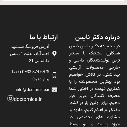
درباره دکتر نایس
ارتباط با ما
در مجموعه دکتر نایس ضمن
آدرس فروشگاه:مشهد،
همکاری مشترک با معتبر
احمدآباد، بعثت 4، نبش
ترین تولیدکنندگان داخلی و
طالقانی 21
خارجی محصولات آرایشی
6979 874 0933 (فقط
بهداشتی، در تلاش خواهیم
پیام دهید)
بود بهترین محصولات را با
کمترین قیمت در اختیار شما
info@doctornice.ir
مصرف کنندگان عزیز قرار
doctornice.ir
دهیم. برای اولین بار در کشور
مفتخریم اعلام کنیم، علاوه بر
مشاوره های تخصصی در
حوزه پوست و مو توسط